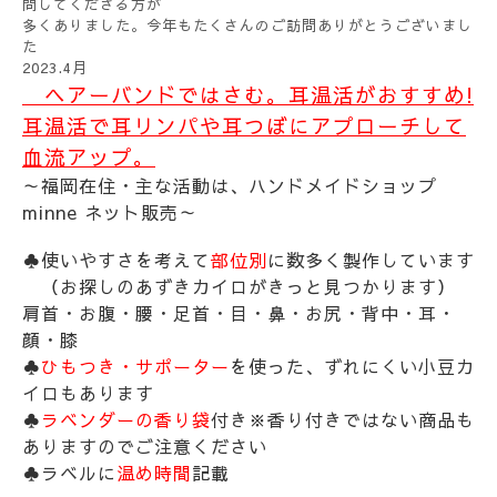
問してくださる方が
多くありました。今年もたくさんのご訪問ありがとうございまし
た
2023.4月
ヘアーバンドではさむ。耳温活がおすすめ!
耳温活で耳リンパや耳つぼにアプローチして
血流アップ。
～福岡在住・主な活動は、ハンドメイドショップ
minne ネット販売～
♣使いやすさを考えて
部位別
に数多く製作しています
（お探しのあずきカイロがきっと見つかります）
肩首・お腹・腰・足首・目・鼻・お尻・背中・耳・
顔・膝
♣
ひもつき・サポーター
を使った、ずれにくい
小豆カ
イロもあります
♣
ラベンダーの香り袋
付き※香り付きではない商品も
ありますのでご注意ください
♣ラベルに
温め時間
記載