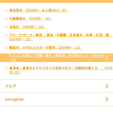
肩首温め 3520円～ ★人気NO.1（3）
お腹腰温め 3520円～（4）
目温め 1900円～（4）
ひも・サポーター使用 ：肩首・お腹腰・足首温め・仙骨・お尻・膝
3520円～（5）
顔温め ※やわらかガーゼ使用 3200円～（2）
シュシュを使って可愛く飾る：肩首用・花小豆カイロ 4400円～
（4）
鼻温活：鼻温め※アロマオイル併用できる：花粉症対策にも 1350
円（3）
ブログ
instagram